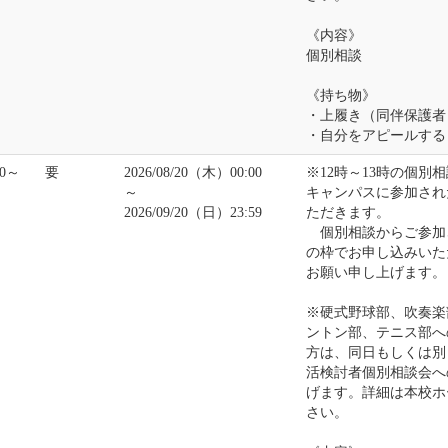
《内容》
個別相談
《持ち物》
・上履き（同伴保護者
・自分をアピールする
00～
要
2026/08/20（木）00:00
※12時～13時の個別
～
キャンパスに参加され
2026/09/20（日）23:59
ただきます。
個別相談からご参加さ
の枠でお申し込みいた
お願い申し上げます。
※硬式野球部、吹奏楽
ントン部、テニス部へ
方は、同日もしくは別
活検討者個別相談会へ
げます。詳細は本校ホ
さい。