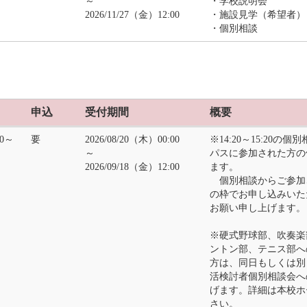
～
・学校説明会
2026/11/27（金）12:00
・施設見学（希望者）
・個別相談
申込
受付期間
概要
20～
要
2026/08/20（木）00:00
※14:20～15:20
～
パスに参加された方の
2026/09/18（金）12:00
ます。
個別相談からご参加さ
の枠でお申し込みいた
お願い申し上げます。
※硬式野球部、吹奏楽
ントン部、テニス部へ
方は、同日もしくは別
活検討者個別相談会へ
げます。詳細は本校ホ
さい。