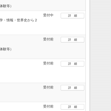
体験等）
受付中
詳 細
学・情報・世界史から２
受付前
詳 細
体験等）
受付前
詳 細
受付前
詳 細
受付前
詳 細