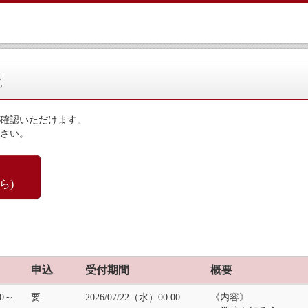
覧
確認いただけます。
さい。
ら)
申込
受付期間
概要
00～
要
2026/07/22（水）00:00
《内容》