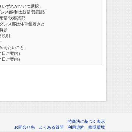
りいずれかひとつ選択）
ス部/和太鼓部/漫画部/
美術部/吹奏楽部
ダンス部は体育館履きと
持参
要説明
ン
伝えたいこと」
当日ご案内）
当日ご案内）
特商法に基づく表示
お問合せ先
よくある質問
利用規約
推奨環境