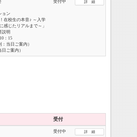
要
受付中
詳 細
ション
在校生の本音♪ ～入学
に感じたリアルまで～」
要説明
0：15
制：当日ご案内）
当日ご案内）
受付
受付中
詳 細