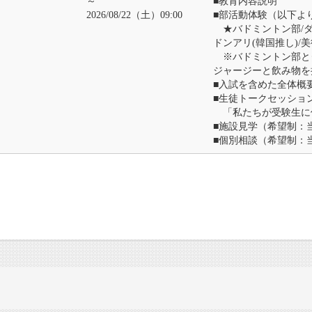
～
■教育内容説明
2026/08/22（土）09:00
■部活動体験（以下よ
★バドミントン部/ダン
ドンアリ(韓国推し)/
※バドミントン部と
ジャージーと飲み物を
■入試を含めた全体概
■生徒トークセッショ
「私たちが受験生に
■施設見学（希望制：
■個別相談（希望制：