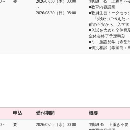
00～
要
2026/07/30（木）00:00
開場8：45 上履き不
～
■教育内容説明
2026/08/30（日）08:00
■教員生徒トークセッ
「受験生に伝えたい！
前の不安から、入学後
■入試を含めた全体概
全体会終了予定時刻 1
■ミニ施設見学（希望
■個別相談（希望制：
申込
受付期間
概要
00～
要
2026/07/22（水）00:00
開場9:45 上履き不要