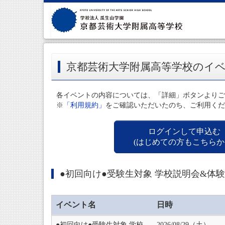
京都芸術大学附属高等学校のイ
各イベントの内容については、「詳細」ボタンよりご
※
「利用規約」
をご確認いただいたのち、ご利用くだ
ログインして申込む
(はじめての方もこちらか
●初回向け●受験生対象 学校説明会&体
イベント名
日時
●初回向け●受験生対象 学校
2026/08/29（土）