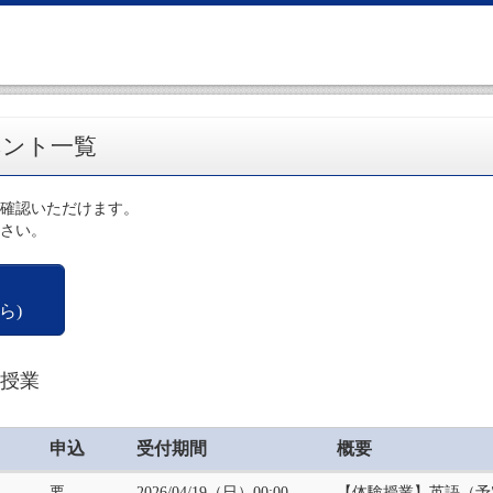
ベント一覧
確認いただけます。
さい。
ら)
験授業
申込
受付期間
概要
要
2026/04/19（日）00:00
【体験授業】英語（予