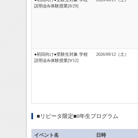
説明会&体験授業[8/29]
●初回向け●受験生対象 学校
2026/09/12（土）
説明会&体験授業[9/12]
■リピータ限定■0年生プログラム
イベント名
日時