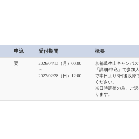
申込
受付期間
概要
要
2026/04/13（月）00:00
京都瓜生山キャンパス
～
「詳細/申込」で参加
2027/02/28（日）12:00
で本日より3日後以降
ください。
※日時調整の為、ご返
ります。