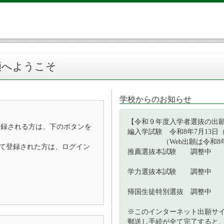
願へようこそ
学校からのお知らせ
【令和９年度入学者選抜の出
登録される方は、下のボタンを
編入学試験 令和8年7月13日（
（Web出願は令和8年7
D）として登録された方は、ログイン
推薦選抜本試験 調整中
学力選抜本試験 調整中
帰国生徒特別選抜 調整中
※このインターネット出願サ
郵送し手続が全て完了すると