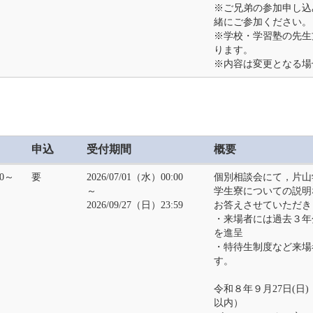
※ご兄弟の参加申し込
緒にご参加ください。
※学校・学習塾の先生
ります。
※内容は変更となる場
申込
受付期間
概要
00～
要
2026/07/01（水）00:00
個別相談会にて，片山
～
学生寮についての説明
2026/09/27（日）23:59
お答えさせていただき
・来場者には過去３年
を進呈
・特待生制度など来場
す。
令和８年９月27日(日) 1
以内）