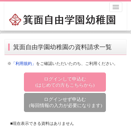
Toggle
navigati
箕面自由学園幼稚園の資料請求一覧
※
「利用規約」
をご確認いただいたのち、ご利用ください。
ログインして申込む
(はじめての方もこちらから)
ログインせず申込む
(毎回情報の入力が必要になります)
■現在表示できる資料はありません