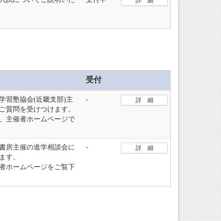
詳 細
受付
学習塾協会(近畿支部)主
-
詳 細
ご質問を受けつけます。
、主催者ホームページで
書房主催の進学相談会に
-
詳 細
ます。
者ホームページをご覧下