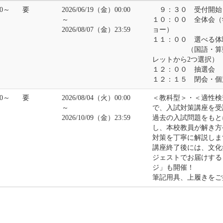
00～
要
2026/06/19（金）00:00
９：３０ 受付開始
～
１０：００ 全体会（
2026/08/07（金）23:59
ョー）
１１：００ 選べる体
（国語・算数・
レットから2つ選択）
１２：００ 抽選会
１２：１５ 閉会・個
30～
要
2026/08/04（火）00:00
＜教科型＞・＜適性検
～
で、入試対策講座を受
2026/10/09（金）23:59
過去の入試問題をもと
し、本校教員が解き方
対策を丁寧に解説しま
講座終了後には、文化
ジェストでお届けする
ジ」も開催！
筆記用具、上履きをご