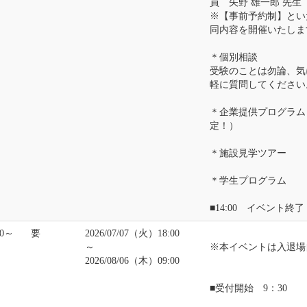
員 矢野 雄一郎 先生
※【事前予約制】とい
同内容を開催いたしま
＊個別相談
受験のことは勿論、気
軽に質問してください
＊企業提供プログラム
定！）
＊施設見学ツアー
＊学生プログラム
■14:00 イベント終了
00～
要
2026/07/07（火）18:00
～
※本イベントは入退場
2026/08/06（木）09:00
■受付開始 9：30