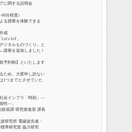
アに関する説明会
～60分程度）
よる授業を体験できま
作成
t's IoT」
デジタルものづくり」と
←講座を追加しました！
前予約制】といたします
るため、大変申し訳ない
は1つまでとさせていた
社会インフラ「時刻」―
能性―」
術政策課 研究推進室 課長
磁波研究所 電磁波先進・
空標準研究室 協力研究