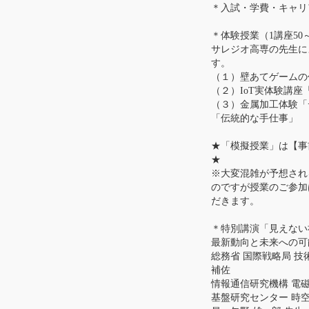
＊入試・学費・キャリ
＊体験授業（1講座50
サレジオ高専の先生に
す。
（１）壁あてゲームの
（２）IoT実体験講座「Le
（３）金属加工体験「
「伝統的な手仕事」 
★「模擬授業」は【事
★
※大変混雑が予想され
のですが授業のご参加
だきます。
＊特別講演「見えない
最新動向と未来への可
総務省 国際戦略局 技
補佐
情報通信研究機構 電
基盤研究センター 時