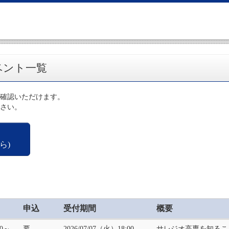
ベント一覧
確認いただけます。
さい。
ら)
申込
受付期間
概要
00～
要
2026/07/07（火）18:00
サレジオ高専を知るこ