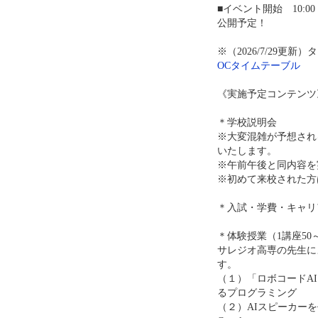
■イベント開始 10:
公開予定！
※（2026/7/29更新
OCタイムテーブル
《実施予定コンテンツ
＊学校説明会
※大変混雑が予想され
いたします。
※午前午後と同内容を
※初めて来校された方
＊入試・学費・キャリ
＊体験授業（1講座50
サレジオ高専の先生に
す。
（１）「ロボコードAI
るプログラミング
（２）AIスピーカーを