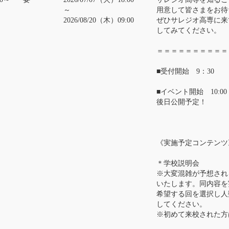
～
用意して皆さまをお待
2026/08/20（木）09:00
ぜひサレジオ高専に来
してみてください。
＝＝＝＝＝＝＝＝＝＝
■受付開始 9：30
■イベント開始 10:
後日公開予定！
《実施予定コンテンツ
＊学校説明会
※大変混雑が予想され
いたします。同内容を
希望する回を選択し人
してください。
※初めて来校された方