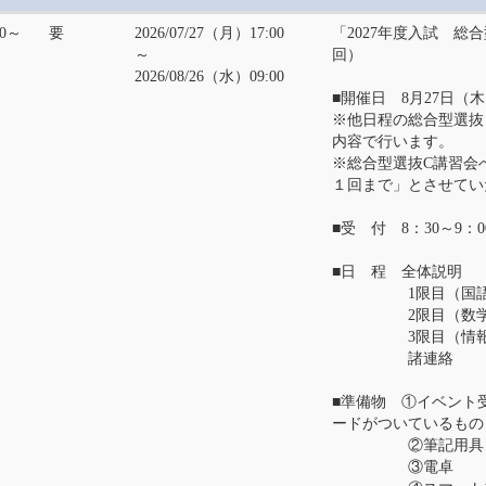
00～
要
2026/07/27（月）17:00
「2027年度入試 総
～
回）
2026/08/26（水）09:00
■開催日 8月27日（木）
※他日程の総合型選抜
内容で行います。
※総合型選抜C講習会
１回まで」とさせてい
■受 付 8：30～9：0
■日 程 全体説明 
1限目（国語） 9
2限目（数学） 1
3限目（情報） 1
諸連絡 12：
■準備物 ①イベント
ードがついているもの
②筆記用具
③電卓