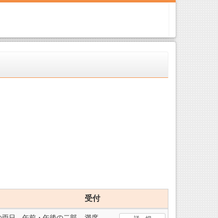
受付
3(日)の両日、午前・午後の二部
満席