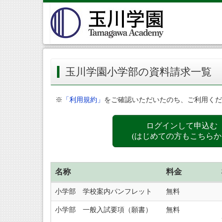
玉川学園小学部の資料請求一覧
※
「利用規約」
をご確認いただいたのち、ご利用くだ
ログインして申込む
(はじめての方もこちらか
名称
料金
小学部 学校案内パンフレット
無料
小学部 一般入試要項（願書）
無料