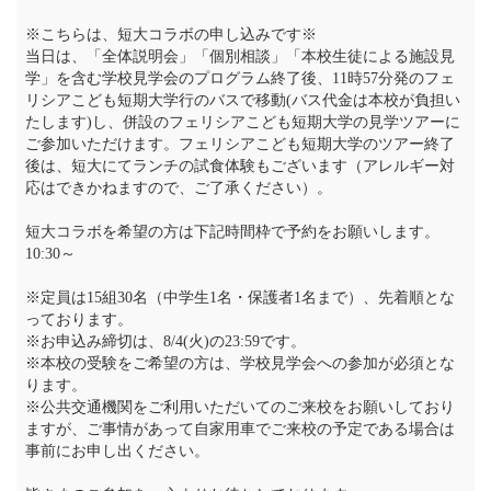
※こちらは、短大コラボの申し込みです※
当日は、「全体説明会」「個別相談」「本校生徒による施設見
学」を含む学校見学会のプログラム終了後、11時57分発のフェ
リシアこども短期大学行のバスで移動(バス代金は本校が負担い
たします)し、併設のフェリシアこども短期大学の見学ツアーに
ご参加いただけます。フェリシアこども短期大学のツアー終了
後は、短大にてランチの試食体験もございます（アレルギー対
応はできかねますので、ご了承ください）。
短大コラボを希望の方は下記時間枠で予約をお願いします。
10:30～
※定員は15組30名（中学生1名・保護者1名まで）、先着順とな
っております。
※お申込み締切は、8/4(火)の23:59です。
※本校の受験をご希望の方は、学校見学会への参加が必須とな
ります。
※公共交通機関をご利用いただいてのご来校をお願いしており
ますが、ご事情があって自家用車でご来校の予定である場合は
事前にお申し出ください。