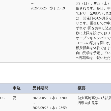
～
8/2（日）、8/29（土
2026/08/26（水）23:59
催されます。各日、午
ており、全8回行われ
は、開催日の1か月前
ります。重複しての申
ずれか1回をお申し込
数に上限を設けており
オープンキャンパスで
コースの紹介を聞いた
模擬授業を体験できま
自由見学を予定してい
の部活動をご覧いただ
申込
受付期間
概要
:00～
要
2026/08/26（水）00:00
健大高崎高校の入試
～
活動自由見学
2026/09/23（水）23:59